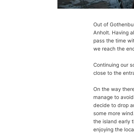
Out of Gothenburg
Anholt. Having a
pass the time wit
we reach the end
Continuing our s
close to the ent
On the way there
manage to avoid 
decide to drop an
some more wind.
the island early
enjoying the loca