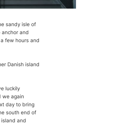
he sandy isle of
p anchor and
r a few hours and
her Danish island
e luckily
d we again
xt day to bring
he south end of
 island and