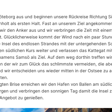
Göteborg aus und beginnen unsere Rückreise Richtung S
nholt als ersten Halt. Fast an unserem Ziel angekommen
 wir den Anker aus und wir verbringen die Zeit mit einem
it. Glücklicherweise kommt der Wind nach ein paar Stu
e Insel des endlosen Strandes mit der untergehenden S
en südlichen Kurs weiter und verlassen das Kattegat mi
namens Samsö als Ziel. Auf dem weg dorthin treffen wir
on der wir zum Glück das schlimmste vermeiden, die ab
d wir entscheiden uns wieder mitten in der Ostsee zu 
ten.
gten Brise erreichen wir den Hafen von Ballen am südli
rgen und verbringen den sonnigen Tag damit die Insel 
s Angebot zu genießen.