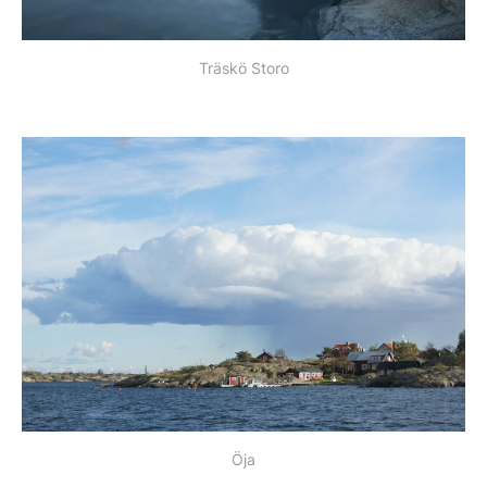
Träskö Storo
Öja